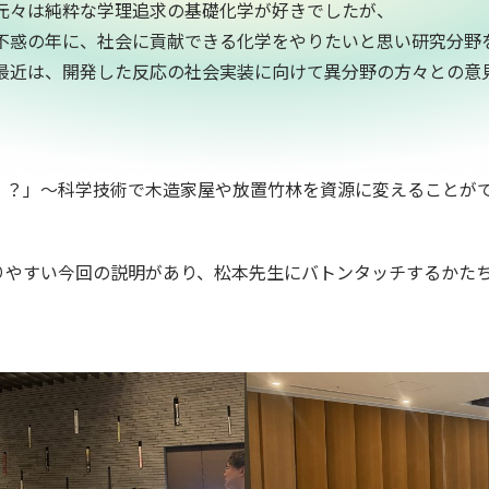
元々は純粋な学理追求の基礎化学が好きでしたが、
不惑の年に、社会に貢献できる化学をやりたいと思い研究分野
最近は、開発した反応の社会実装に向けて異分野の方々との意
！？」～科学技術で木造家屋や放置竹林を資源に変えることが
りやすい今回の説明があり、松本先生にバトンタッチするかた