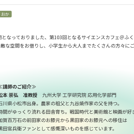
くおか
で延期となっておりました、第103回となるサイエンスカフェ＠ふ
いた素敵な空間をお借りし、小学生から大人までたくさんの方々に
≪
講師のご紹介
≫
松本 崇弘
准教授
九州大学 工学研究院 応用化学部門
石川県小松市出身。農家の祖父と九谷焼作家の父を持つ。
時間がゆっくり流れる田舎育ち。戦国時代と美術館と映画が好
加賀百万石の前田家のお膝元から黒田家のお膝元への移住は
黒田官兵衛ファンとして感慨深いものを感じています。