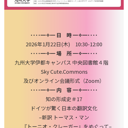
････━✧━ 日 時 ━✧━････
2026年1月22日(木) 10:30-12:00
････━✧━ 場 所 ━✧━････
九州大学伊都キャンパス 中央図書館４階
Sky Cute.Commons
及びオンライン会議形式（Zoom）
････━✧━ 内 容 ━✧━････
知の形成史＃17
ドイツが驚く日本の翻訳文化
–新訳 トーマス・マン
『トーニオ・クレーガー』をめぐって–